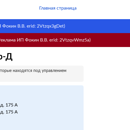
Главная страница
Фокин В.В. erid: 2Vtzqx3gDet)
еклама ИП Фокин В.В. erid: 2VtzqvWmz5a)
р-Д
оторые находятся под управлением
 д. 175 А
 д. 175 А