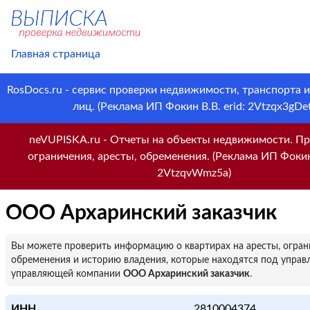
Главная страница
RosDocs.ru - сервис проверки недвижимости, транспорта 
лиц. (Реклама ИП Фокин В.В. erid: 2Vtzqx3gDet
neVUPISKA.ru - Отчеты на объекты недвижимости. Пр
ограничения, аресты, обременения. (Реклама ИП Фокин 
2VtzqvWmz5a)
ООО Архаринский заказчик
Вы можете проверить информацию о квартирах на аресты, огран
обременения и историю владения, которые находятся под управ
управляющей компании
ООО Архаринский заказчик
.
ИНН
2810004374