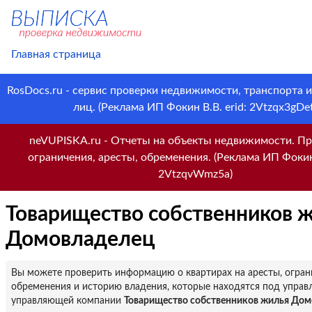
Главная страница
RosDocs.ru - сервис проверки недвижимости, транспорта 
лиц. (Реклама ИП Фокин В.В. erid: 2Vtzqx3gDet
neVUPISKA.ru - Отчеты на объекты недвижимости. Пр
ограничения, аресты, обременения. (Реклама ИП Фокин 
2VtzqvWmz5a)
Товарищество собственников 
Домовладелец
Вы можете проверить информацию о квартирах на аресты, огран
обременения и историю владения, которые находятся под управ
управляющей компании
Товарищество собственников жилья До