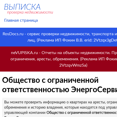
Главная страница
RosDocs.ru - сервис проверки недвижимости, транспорта 
лиц. (Реклама ИП Фокин В.В. erid: 2Vtzqx3gDet
neVUPISKA.ru - Отчеты на объекты недвижимости. Пр
ограничения, аресты, обременения. (Реклама ИП Фокин 
2VtzqvWmz5a)
Общество с ограниченной
ответственностью ЭнергоСерв
Вы можете проверить информацию о квартирах на аресты, огран
обременения и историю владения, которые находятся под управ
управляющей компании
Общество с ограниченной ответственно