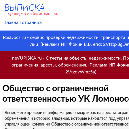
Главная страница
RosDocs.ru - сервис проверки недвижимости, транспорта 
лиц. (Реклама ИП Фокин В.В. erid: 2Vtzqx3gDet
neVUPISKA.ru - Отчеты на объекты недвижимости. Пр
ограничения, аресты, обременения. (Реклама ИП Фокин 
2VtzqvWmz5a)
Общество с ограниченной
ответственностью УК Ломонос
Вы можете проверить информацию о квартирах на аресты, огран
обременения и историю владения, которые находятся под управ
управляющей компании
Общество с ограниченной ответственно