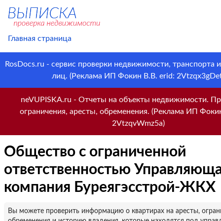
Главная страница
RosDocs.ru - сервис проверки недвижимости, транспорта 
лиц. (Реклама ИП Фокин В.В. erid: 2Vtzqx3gDet
neVUPISKA.ru - Отчеты на объекты недвижимости. Пр
ограничения, аресты, обременения. (Реклама ИП Фокин 
2VtzqvWmz5a)
Общество с ограниченной
ответственностью Управляющ
компания Буреягэсстрой-ЖКХ
Вы можете проверить информацию о квартирах на аресты, огран