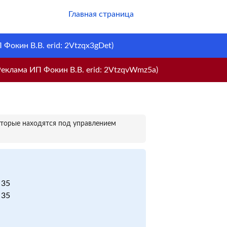
Главная страница
Фокин В.В. erid: 2Vtzqx3gDet)
еклама ИП Фокин В.В. erid: 2VtzqvWmz5a)
оторые находятся под управлением
 35
 35