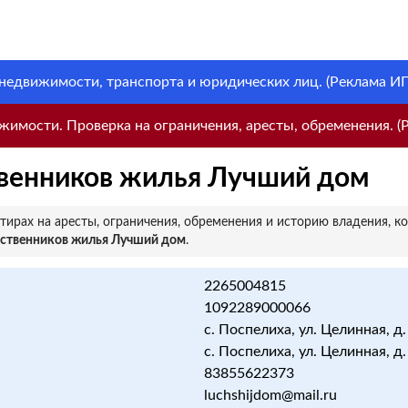
 недвижимости, транспорта и юридических лиц. (Реклама ИП 
имости. Проверка на ограничения, аресты, обременения. (Р
твенников жилья Лучший дом
ирах на аресты, ограничения, обременения и историю владения, к
бственников жилья Лучший дом
.
2265004815
1092289000066
с. Поспелиха, ул. Целинная, д.
с. Поспелиха, ул. Целинная, д.
83855622373
luchshijdom@mail.ru