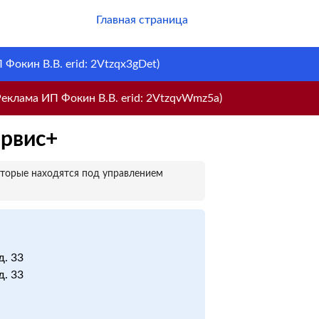
Главная страница
Фокин В.В. erid: 2Vtzqx3gDet)
еклама ИП Фокин В.В. erid: 2VtzqvWmz5a)
ервис+
оторые находятся под управлением
д. 33
д. 33