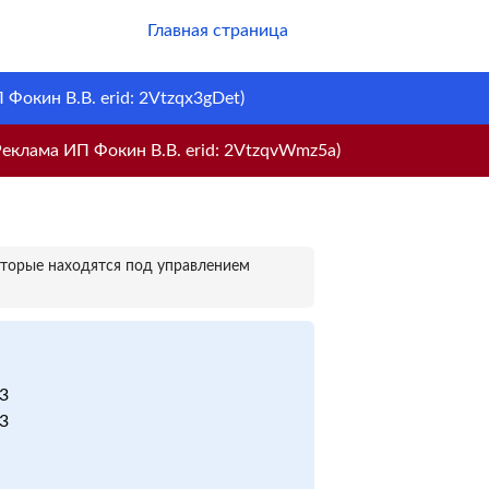
Главная страница
Фокин В.В. erid: 2Vtzqx3gDet)
еклама ИП Фокин В.В. erid: 2VtzqvWmz5a)
оторые находятся под управлением
/3
/3