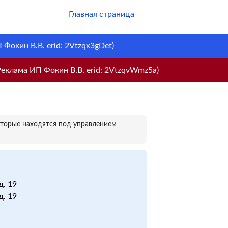
Главная страница
Фокин В.В. erid: 2Vtzqx3gDet)
еклама ИП Фокин В.В. erid: 2VtzqvWmz5a)
оторые находятся под управлением
д. 19
д. 19