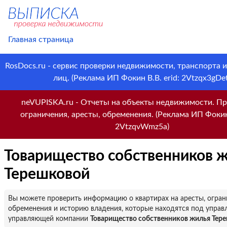
Главная страница
RosDocs.ru - сервис проверки недвижимости, транспорта 
лиц. (Реклама ИП Фокин В.В. erid: 2Vtzqx3gDet
neVUPISKA.ru - Отчеты на объекты недвижимости. Пр
ограничения, аресты, обременения. (Реклама ИП Фокин 
2VtzqvWmz5a)
Товарищество собственников 
Терешковой
Вы можете проверить информацию о квартирах на аресты, огран
обременения и историю владения, которые находятся под управ
управляющей компании
Товарищество собственников жилья Тер