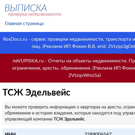
Главная страница
RosDocs.ru - сервис проверки недвижимости, транспорта 
лиц. (Реклама ИП Фокин В.В. erid: 2Vtzqx3gDet
neVUPISKA.ru - Отчеты на объекты недвижимости. Пр
ограничения, аресты, обременения. (Реклама ИП Фокин 
2VtzqvWmz5a)
ТСЖ Эдельвейс
Вы можете проверить информацию о квартирах на аресты, огран
обременения и историю владения, которые находятся под управ
управляющей компании
ТСЖ Эдельвейс
.
ИНН
2289006547