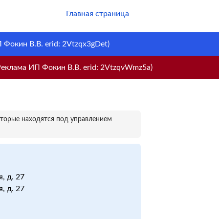
Главная страница
Фокин В.В. erid: 2Vtzqx3gDet)
еклама ИП Фокин В.В. erid: 2VtzqvWmz5a)
оторые находятся под управлением
, д. 27
, д. 27