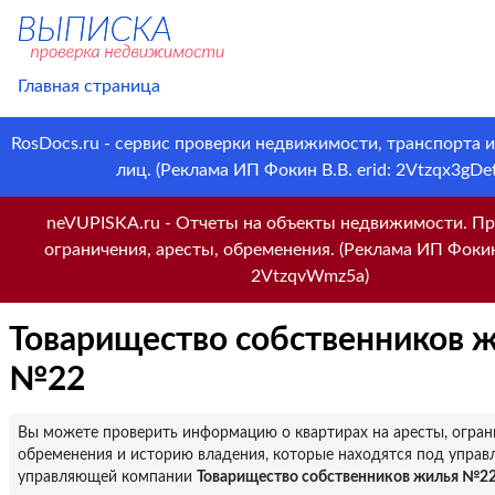
Главная страница
RosDocs.ru - сервис проверки недвижимости, транспорта 
лиц. (Реклама ИП Фокин В.В. erid: 2Vtzqx3gDet
neVUPISKA.ru - Отчеты на объекты недвижимости. Пр
ограничения, аресты, обременения. (Реклама ИП Фокин 
2VtzqvWmz5a)
Товарищество собственников 
№22
Вы можете проверить информацию о квартирах на аресты, огран
обременения и историю владения, которые находятся под управ
управляющей компании
Товарищество собственников жилья №2