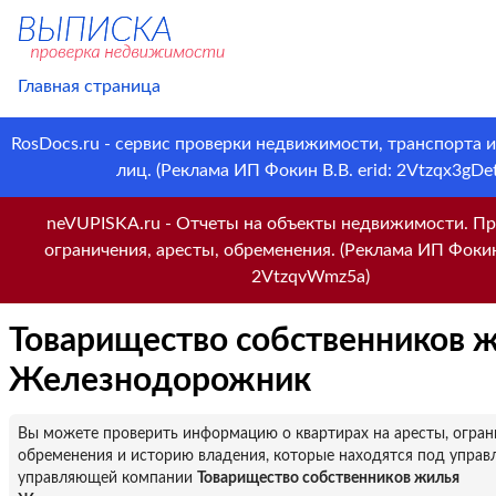
Главная страница
RosDocs.ru - сервис проверки недвижимости, транспорта 
лиц. (Реклама ИП Фокин В.В. erid: 2Vtzqx3gDet
neVUPISKA.ru - Отчеты на объекты недвижимости. Пр
ограничения, аресты, обременения. (Реклама ИП Фокин 
2VtzqvWmz5a)
Товарищество собственников 
Железнодорожник
Вы можете проверить информацию о квартирах на аресты, огран
обременения и историю владения, которые находятся под управ
управляющей компании
Товарищество собственников жилья