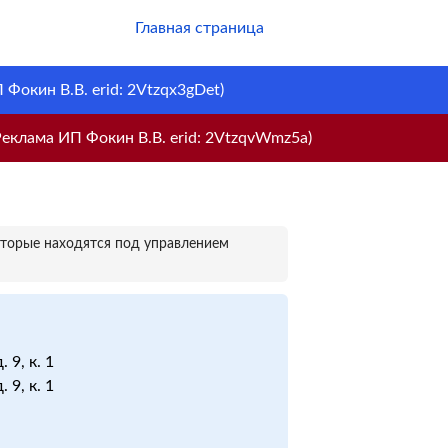
Главная страница
Фокин В.В. erid: 2Vtzqx3gDet)
еклама ИП Фокин В.В. erid: 2VtzqvWmz5a)
оторые находятся под управлением
 9, к. 1
 9, к. 1