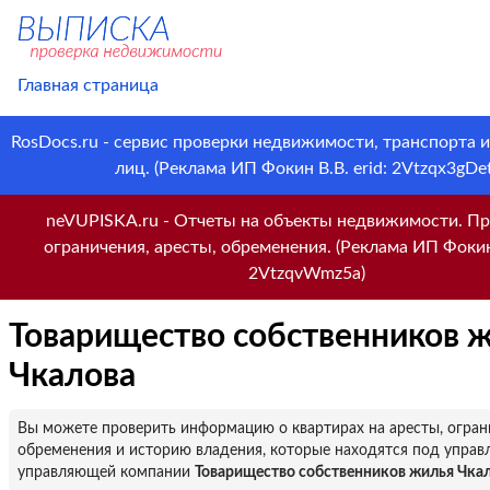
Главная страница
RosDocs.ru - сервис проверки недвижимости, транспорта 
лиц. (Реклама ИП Фокин В.В. erid: 2Vtzqx3gDet
neVUPISKA.ru - Отчеты на объекты недвижимости. Пр
ограничения, аресты, обременения. (Реклама ИП Фокин 
2VtzqvWmz5a)
Товарищество собственников 
Чкалова
Вы можете проверить информацию о квартирах на аресты, огран
обременения и историю владения, которые находятся под управ
управляющей компании
Товарищество собственников жилья Чка