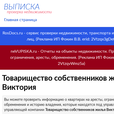
Главная страница
RosDocs.ru - сервис проверки недвижимости, транспорта 
лиц. (Реклама ИП Фокин В.В. erid: 2Vtzqx3gDet
neVUPISKA.ru - Отчеты на объекты недвижимости. Пр
ограничения, аресты, обременения. (Реклама ИП Фокин 
2VtzqvWmz5a)
Товарищество собственников 
Виктория
Вы можете проверить информацию о квартирах на аресты, огран
обременения и историю владения, которые находятся под управ
управляющей компании
Товарищество собственников жилья Вик