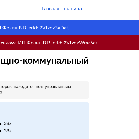
Главная страница
Фокин В.В. erid: 2Vtzqx3gDet)
еклама ИП Фокин В.В. erid: 2VtzqvWmz5a)
лищно-коммунальный
оторые находятся под управлением
№2
.
д. 38а
д. 38а