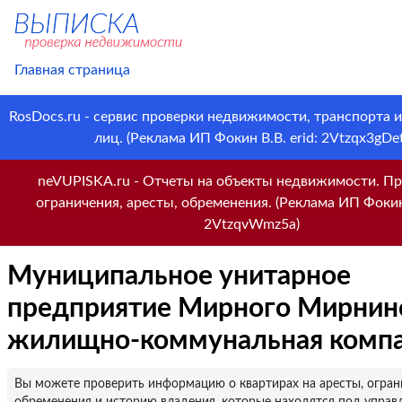
Главная страница
RosDocs.ru - сервис проверки недвижимости, транспорта 
лиц. (Реклама ИП Фокин В.В. erid: 2Vtzqx3gDet
neVUPISKA.ru - Отчеты на объекты недвижимости. Пр
ограничения, аресты, обременения. (Реклама ИП Фокин 
2VtzqvWmz5a)
Муниципальное унитарное
предприятие Мирного Мирнин
жилищно-коммунальная комп
Вы можете проверить информацию о квартирах на аресты, огран