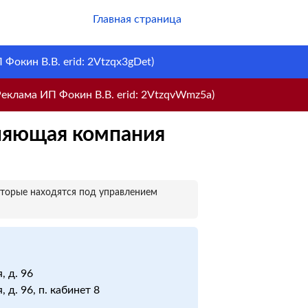
Главная страница
Фокин В.В. erid: 2Vtzqx3gDet)
еклама ИП Фокин В.В. erid: 2VtzqvWmz5a)
ляющая компания
оторые находятся под управлением
, д. 96
, д. 96, п. кабинет 8