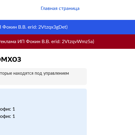
Главная страница
Фокин В.В. erid: 2Vtzqx3gDet)
еклама ИП Фокин В.В. erid: 2VtzqvWmz5a)
омхоз
оторые находятся под управлением
. офис 1
. офис 1