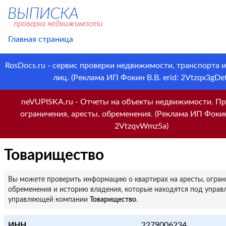
Главная страница
RosDocs.ru - сервис проверки недвижимости, транспорта 
лиц. (Реклама ИП Фокин В.В. erid: 2Vtzqx3gDet
neVUPISKA.ru - Отчеты на объекты недвижимости. Пр
ограничения, аресты, обременения. (Реклама ИП Фокин 
2VtzqvWmz5a)
Товарищество
Вы можете проверить информацию о квартирах на аресты, огран
обременения и историю владения, которые находятся под управ
управляющей компании
Товарищество
.
ИНН
2279006234