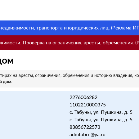
 недвижимости, транспорта и юридических лиц. (Реклама ИП 
имости. Проверка на ограничения, аресты, обременения. (Р
дом
ирах на аресты, ограничения, обременения и историю владения, к
й дом
.
2276006282
1102210000375
с. Табуны, ул. Пушкина, д. 5
с. Табуны, ул. Пушкина, д. 5
83856722573
admtabrn@ya.ru