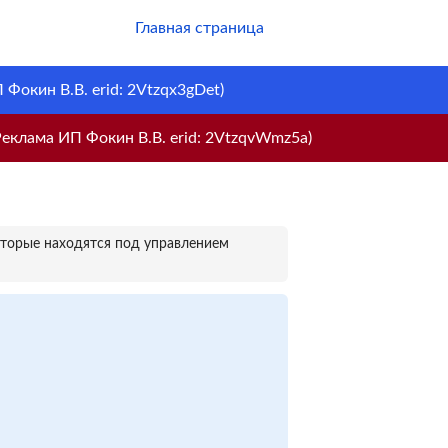
Главная страница
Фокин В.В. erid: 2Vtzqx3gDet)
еклама ИП Фокин В.В. erid: 2VtzqvWmz5a)
оторые находятся под управлением