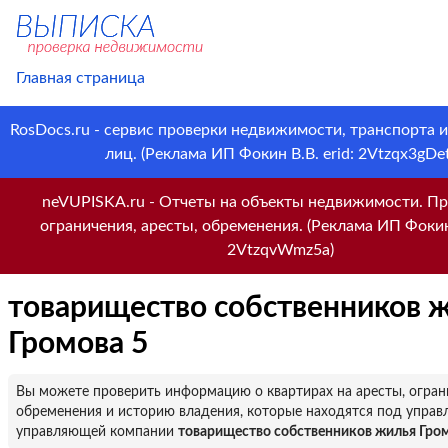
Главная страница
RosDocs.ru - сервис проверки недвижимости, транспорта 
лиц. (Реклама ИП Фокин В.В. erid: 2Vtzqx3gDet
neVUPISKA.ru - Отчеты на объекты недвижимости. Пр
ограничения, аресты, обременения. (Реклама ИП Фокин 
2VtzqvWmz5a)
товарищество собственников 
Громова 5
Вы можете проверить информацию о квартирах на аресты, огран
обременения и историю владения, которые находятся под управ
управляющей компании
товарищество собственников жилья Гром