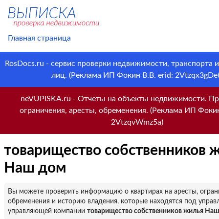
Главная страница
RosDocs.ru - сервис проверки недвижимости, транспорта 
лиц. (Реклама ИП Фокин В.В. erid: 2Vtzqx3gDet
neVUPISKA.ru - Отчеты на объекты недвижимости. Пр
ограничения, аресты, обременения. (Реклама ИП Фокин 
2VtzqvWmz5a)
товарищество собственников 
Наш дом
Вы можете проверить информацию о квартирах на аресты, огран
обременения и историю владения, которые находятся под управ
управляющей компании
товарищество собственников жилья На