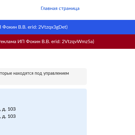
Главная страница
Фокин В.В. erid: 2Vtzqx3gDet)
еклама ИП Фокин В.В. erid: 2VtzqvWmz5a)
оторые находятся под управлением
, д. 103
, д. 103