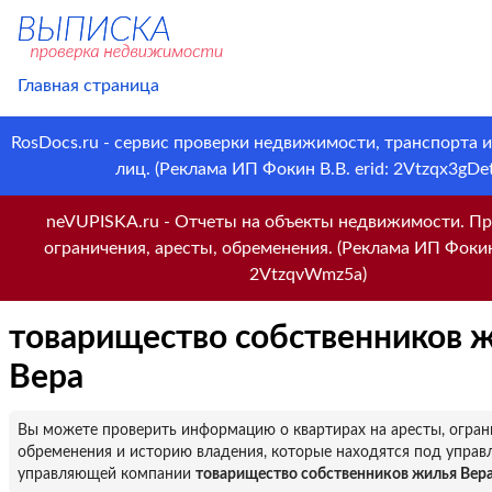
Главная страница
RosDocs.ru - сервис проверки недвижимости, транспорта 
лиц. (Реклама ИП Фокин В.В. erid: 2Vtzqx3gDet
neVUPISKA.ru - Отчеты на объекты недвижимости. Пр
ограничения, аресты, обременения. (Реклама ИП Фокин 
2VtzqvWmz5a)
товарищество собственников 
Вера
Вы можете проверить информацию о квартирах на аресты, огран
обременения и историю владения, которые находятся под управ
управляющей компании
товарищество собственников жилья Вер