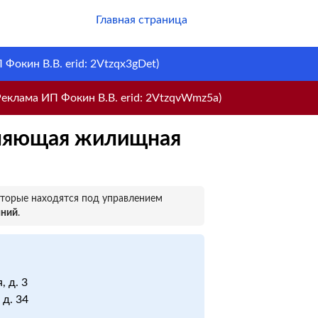
Главная страница
Фокин В.В. erid: 2Vtzqx3gDet)
еклама ИП Фокин В.В. erid: 2VtzqvWmz5a)
вляющая жилищная
оторые находятся под управлением
нний
.
, д. 3
 д. 34