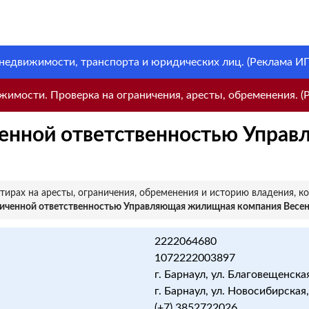
 недвижимости, транспорта и юридических лиц. (Реклама ИП 
имости. Проверка на ограничения, аресты, обременения. (Р
ченной ответственностью Упра
ирах на аресты, ограничения, обременения и историю владения, к
ниченной ответственностью Управляющая жилищная компания Весе
2222064680
1072222003897
г. Барнаул, ул. Благовещенская
г. Барнаул, ул. Новосибирская,
(+7) 3852722026