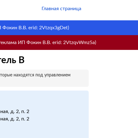
Главная страница
Фокин В.В. erid: 2Vtzqx3gDet)
еклама ИП Фокин В.В. erid: 2VtzqvWmz5a)
тель В
оторые находятся под управлением
я, д. 2, п. 2
я, д. 2, п. 2