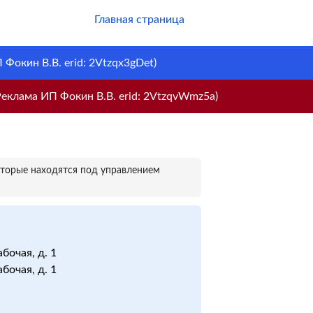
Главная страница
Фокин В.В. erid: 2Vtzqx3gDet)
еклама ИП Фокин В.В. erid: 2VtzqvWmz5a)
оторые находятся под управлением
бочая, д. 1
бочая, д. 1