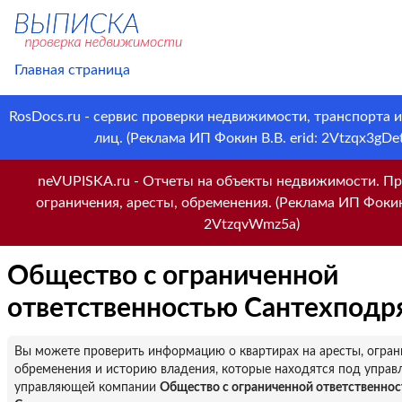
Главная страница
RosDocs.ru - сервис проверки недвижимости, транспорта 
лиц. (Реклама ИП Фокин В.В. erid: 2Vtzqx3gDet
neVUPISKA.ru - Отчеты на объекты недвижимости. Пр
ограничения, аресты, обременения. (Реклама ИП Фокин 
2VtzqvWmz5a)
Общество с ограниченной
ответственностью Сантехподр
Вы можете проверить информацию о квартирах на аресты, огран
обременения и историю владения, которые находятся под управ
управляющей компании
Общество с ограниченной ответственно