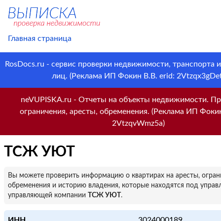
Главная страница
RosDocs.ru - сервис проверки недвижимости, транспорта 
лиц. (Реклама ИП Фокин В.В. erid: 2Vtzqx3gDet
neVUPISKA.ru - Отчеты на объекты недвижимости. Пр
ограничения, аресты, обременения. (Реклама ИП Фокин 
2VtzqvWmz5a)
ТСЖ УЮТ
Вы можете проверить информацию о квартирах на аресты, огран
обременения и историю владения, которые находятся под управ
управляющей компании
ТСЖ УЮТ
.
ИНН
3024000189