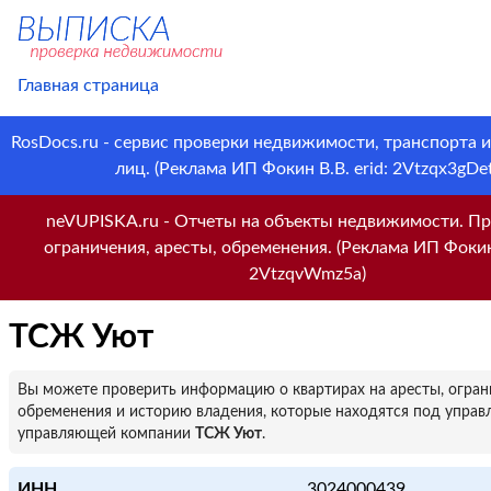
Главная страница
RosDocs.ru - сервис проверки недвижимости, транспорта 
лиц. (Реклама ИП Фокин В.В. erid: 2Vtzqx3gDet
neVUPISKA.ru - Отчеты на объекты недвижимости. Пр
ограничения, аресты, обременения. (Реклама ИП Фокин 
2VtzqvWmz5a)
ТСЖ Уют
Вы можете проверить информацию о квартирах на аресты, огран
обременения и историю владения, которые находятся под управ
управляющей компании
ТСЖ Уют
.
ИНН
3024000439