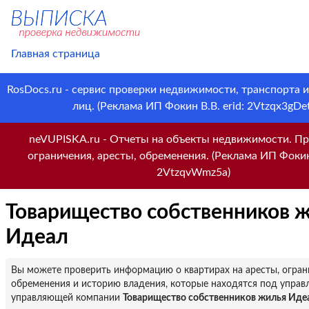
Главная страница
RosDocs.ru - сервис проверки недвижимости, транспорта 
лиц. (Реклама ИП Фокин В.В. erid: 2Vtzqx3gDet
neVUPISKA.ru - Отчеты на объекты недвижимости. Пр
ограничения, аресты, обременения. (Реклама ИП Фокин 
2VtzqvWmz5a)
Товарищество собственников 
Идеал
Вы можете проверить информацию о квартирах на аресты, огран
обременения и историю владения, которые находятся под управ
управляющей компании
Товарищество собственников жилья Иде