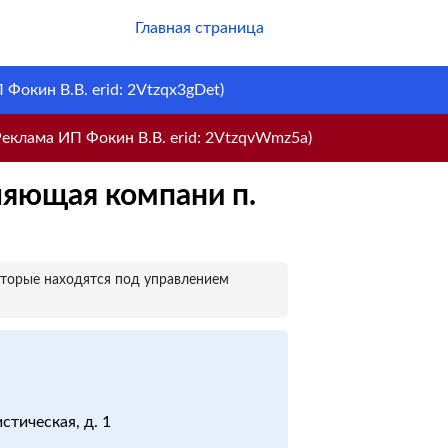
Главная страница
Фокин В.В. erid: 2Vtzqx3gDet)
еклама ИП Фокин В.В. erid: 2VtzqvWmz5a)
ляющая компани п.
оторые находятся под управлением
стическая, д. 1