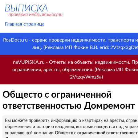
Главная страница
RosDocs.ru - сервис проверки недвижимости, транспорта 
лиц. (Реклама ИП Фокин В.В. erid: 2Vtzqx3gDet
neVUPISKA.ru - Отчеты на объекты недвижимости. Пр
ограничения, аресты, обременения. (Реклама ИП Фокин 
2VtzqvWmz5a)
Общесто с ограниченной
ответственностью Домремонт
Вы можете проверить информацию о квартирах на аресты, огран
обременения и историю владения, которые находятся под управ
управляющей компании
Общесто с ограниченной ответственнос