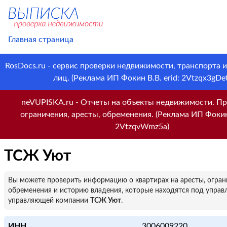
Главная страница
RosDocs.ru - сервис проверки недвижимости, транспорта 
лиц. (Реклама ИП Фокин В.В. erid: 2Vtzqx3gDet
neVUPISKA.ru - Отчеты на объекты недвижимости. Пр
ограничения, аресты, обременения. (Реклама ИП Фокин 
2VtzqvWmz5a)
ТСЖ Уют
Вы можете проверить информацию о квартирах на аресты, огран
обременения и историю владения, которые находятся под управ
управляющей компании
ТСЖ Уют
.
ИНН
3006009220