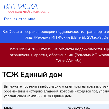
Главная страница
RosDocs.ru - сервис проверки недвижимости, транспорта 
лиц. (Реклама ИП Фокин В.В. erid: 2Vtzqx3gDet
neVUPISKA.ru - Отчеты на объекты недвижимости. Пр
ограничения, аресты, обременения. (Реклама ИП Фокин 
2VtzqvWmz5a)
ТСЖ Единый дом
Вы можете проверить информацию о квартирах на аресты, огран
обременения и историю владения, которые находятся под управ
управляющей компании
ТСЖ Единый дом
.
ИНН
3006009196