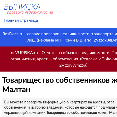
Главная страница
RosDocs.ru - сервис проверки недвижимости, транспорта 
лиц. (Реклама ИП Фокин В.В. erid: 2Vtzqx3gDet
neVUPISKA.ru - Отчеты на объекты недвижимости. Пр
ограничения, аресты, обременения. (Реклама ИП Фокин 
2VtzqvWmz5a)
Товарищество собственников 
Малтан
Вы можете проверить информацию о квартирах на аресты, огран
обременения и историю владения, которые находятся под управ
управляющей компании
Товарищество собственников жилья Мал