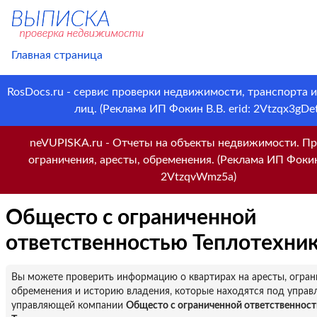
Главная страница
RosDocs.ru - сервис проверки недвижимости, транспорта 
лиц. (Реклама ИП Фокин В.В. erid: 2Vtzqx3gDet
neVUPISKA.ru - Отчеты на объекты недвижимости. Пр
ограничения, аресты, обременения. (Реклама ИП Фокин 
2VtzqvWmz5a)
Общесто с ограниченной
ответственностью Теплотехни
Вы можете проверить информацию о квартирах на аресты, огран
обременения и историю владения, которые находятся под управ
управляющей компании
Общесто с ограниченной ответственнос