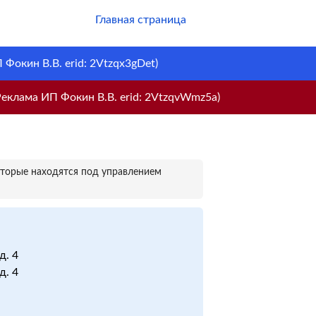
Главная страница
Фокин В.В. erid: 2Vtzqx3gDet)
еклама ИП Фокин В.В. erid: 2VtzqvWmz5a)
оторые находятся под управлением
д. 4
д. 4