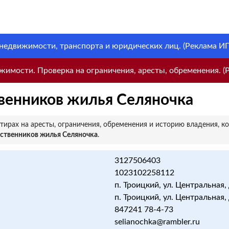
 недвижимости, транспорта и юридических лиц. (Реклама ИП 
имости. Проверка на ограничения, аресты, обременения. (Р
венников жилья Селяночка
ирах на аресты, ограничения, обременения и историю владения, к
ственников жилья Селяночка
.
3127506403
1023102258112
п. Троицкий, ул. Центральная, 
п. Троицкий, ул. Центральная, 
847241 78-4-73
selianochka@rambler.ru