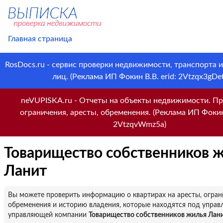
Главная страница
RosDocs.ru - сервис проверки недвижимости, транспорта 
лиц. (Реклама ИП Фокин В.В. erid: 2Vtzqx3gDet
neVUPISKA.ru - Отчеты на объекты недвижимости. Пр
ограничения, аресты, обременения. (Реклама ИП Фокин 
2VtzqvWmz5a)
Товарищество собственников 
Ланит
Вы можете проверить информацию о квартирах на аресты, огран
обременения и историю владения, которые находятся под управ
управляющей компании
Товарищество собственников жилья Лан