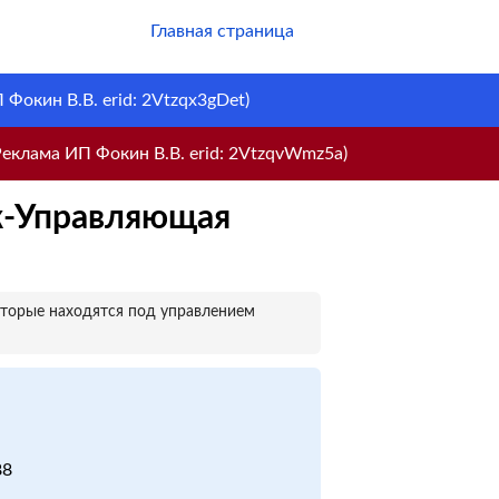
Главная страница
Фокин В.В. erid: 2Vtzqx3gDet)
еклама ИП Фокин В.В. erid: 2VtzqvWmz5a)
к-Управляющая
оторые находятся под управлением
88