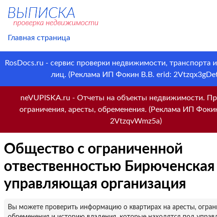
Главная страница
RosDocs.ru - сервис проверки недвижимости, транспорта 
лиц. (Реклама ИП Фокин В.В. erid: 2Vtzqx3gDet
neVUPISKA.ru - Отчеты на объекты недвижимости. Пр
ограничения, аресты, обременения. (Реклама ИП Фокин 
2VtzqvWmz5a)
Общество с ограниченной
отвественностью Бирюченская
управляющая организация
Вы можете проверить информацию о квартирах на аресты, огран