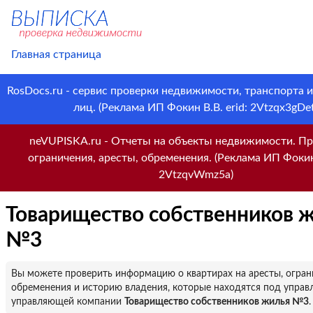
Главная страница
RosDocs.ru - сервис проверки недвижимости, транспорта 
лиц. (Реклама ИП Фокин В.В. erid: 2Vtzqx3gDet
neVUPISKA.ru - Отчеты на объекты недвижимости. Пр
ограничения, аресты, обременения. (Реклама ИП Фокин 
2VtzqvWmz5a)
Товарищество собственников 
№3
Вы можете проверить информацию о квартирах на аресты, огран
обременения и историю владения, которые находятся под управ
управляющей компании
Товарищество собственников жилья №3
.