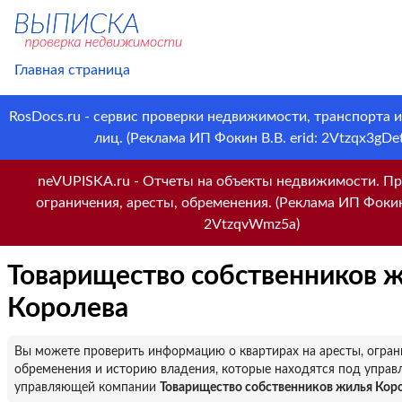
Главная страница
RosDocs.ru - сервис проверки недвижимости, транспорта 
лиц. (Реклама ИП Фокин В.В. erid: 2Vtzqx3gDet
neVUPISKA.ru - Отчеты на объекты недвижимости. Пр
ограничения, аресты, обременения. (Реклама ИП Фокин 
2VtzqvWmz5a)
Товарищество собственников 
Королева
Вы можете проверить информацию о квартирах на аресты, огран
обременения и историю владения, которые находятся под управ
управляющей компании
Товарищество собственников жилья Кор