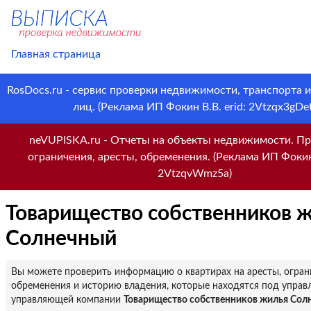
Главная страница
RosDocs.ru - сервис проверки недвижимости, транспорта 
лиц. (Реклама ИП Фокин В.В. erid: 2Vtzqx3gDet
neVUPISKA.ru - Отчеты на объекты недвижимости. Пр
ограничения, аресты, обременения. (Реклама ИП Фокин 
2VtzqvWmz5a)
Товарищество собственников 
Солнечный
Вы можете проверить информацию о квартирах на аресты, огран
обременения и историю владения, которые находятся под управ
управляющей компании
Товарищество собственников жилья Сол