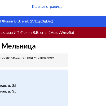
Главная страница
Фокин В.В. erid: 2Vtzqx3gDet)
еклама ИП Фокин В.В. erid: 2VtzqvWmz5a)
я Мельница
оторые находятся под управлением
кая, д. 35
кая, д. 35