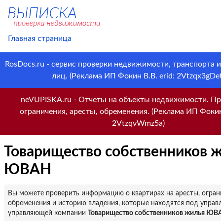
Главная страница
RosDocs.ru - сервис проверки недвижимости, транспорта 
лиц. (Реклама ИП Фокин В.В. erid: 2Vtzqx3gDet
neVUPISKA.ru - Отчеты на объекты недвижимости. Пр
ограничения, аресты, обременения. (Реклама ИП Фокин 
2VtzqvWmz5a)
Товарищество собственников 
ЮВАН
Вы можете проверить информацию о квартирах на аресты, огран
обременения и историю владения, которые находятся под управ
управляющей компании
Товарищество собственников жилья Ю